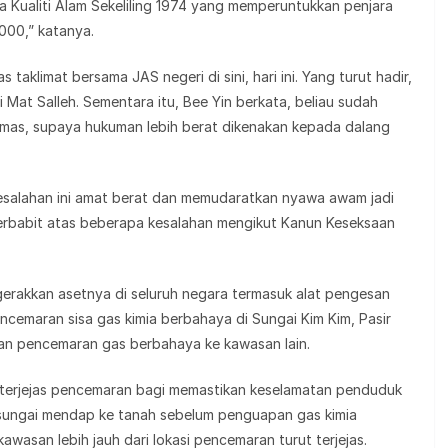
 Kualiti Alam Sekeliling 1974 yang memperuntukkan penjara
000,” katanya.
taklimat bersama JAS negeri di sini, hari ini. Yang turut hadir,
at Salleh. Sementara itu, Bee Yin berkata, beliau sudah
s, supaya hukuman lebih berat dikenakan kepada dalang
salahan ini amat berat dan memudaratkan nyawa awam jadi
erbabit atas beberapa kesalahan mengikut Kanun Keseksaan
gerakkan asetnya di seluruh negara termasuk alat pengesan
ncemaran sisa gas kimia berbahaya di Sungai Kim Kim, Pasir
ran pencemaran gas berbahaya ke kawasan lain.
n terjejas pencemaran bagi memastikan keselamatan penduduk
i sungai mendap ke tanah sebelum penguapan gas kimia
wasan lebih jauh dari lokasi pencemaran turut terjejas.