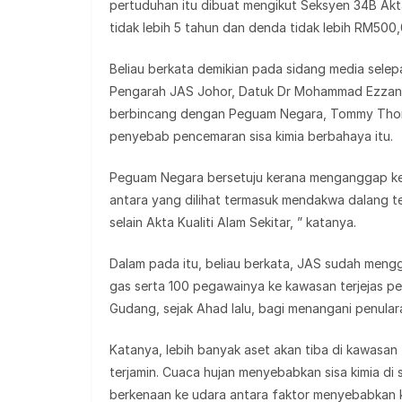
pertuduhan itu dibuat mengikut Seksyen 34B Akta
tidak lebih 5 tahun dan denda tidak lebih RM500,
Beliau berkata demikian pada sidang media selepas 
Pengarah JAS Johor, Datuk Dr Mohammad Ezzani M
berbincang dengan Peguam Negara, Tommy Thoma
penyebab pencemaran sisa kimia berbahaya itu.
Peguam Negara bersetuju kerana menganggap ke
antara yang dilihat termasuk mendakwa dalang t
selain Akta Kualiti Alam Sekitar, ” katanya.
Dalam pada itu, beliau berkata, JAS sudah meng
gas serta 100 pegawainya ke kawasan terjejas pe
Gudang, sejak Ahad lalu, bagi menangani penula
Katanya, lebih banyak aset akan tiba di kawasa
terjamin. Cuaca hujan menyebabkan sisa kimia d
berkenaan ke udara antara faktor menyebabkan ka