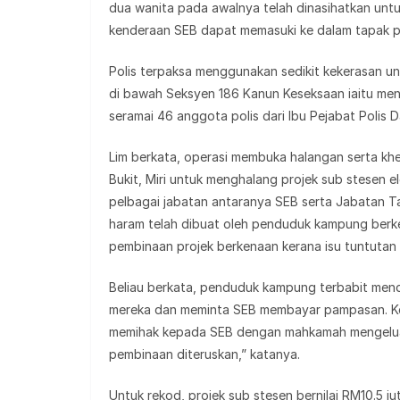
dua wanita pada awalnya telah dinasihatkan untuk
kenderaan SEB dapat memasuki ke dalam tapak p
Polis terpaksa menggunakan sedikit kekerasan un
di bawah Seksyen 186 Kanun Keseksaan iaitu me
seramai 46 anggota polis dari Ibu Pejabat Polis Da
Lim berkata, operasi membuka halangan serta k
Bukit, Miri untuk menghalang projek sub stesen el
pelbagai jabatan antaranya SEB serta Jabatan T
haram telah dibuat oleh penduduk kampung berk
pembinaan projek berkenaan kerana isu tuntutan 
Beliau berkata, penduduk kampung terbabit mend
mereka dan meminta SEB membayar pampasan. Kes
memihak kepada SEB dengan mahkamah mengeluark
pembinaan diteruskan,” katanya.
Untuk rekod, projek sub stesen bernilai RM10.5 j