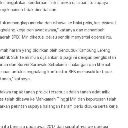
 mengalihkan kenderaan milik mereka di laluan itu supaya
rojek namun tidak diendahkan.
tuk menangkap mereka dan dibawa ke balai polis, kes disiasat
nghalang kerja penjawat awam,” katanya dan menambah
erah (IPD) Miri diketuai beliau sendiri menyertai operasi itu.
hemah haram yang didirikan oleh penduduk Kampung Lereng
ektrik SEB telah mula dijalankan 6 pagi ini dengan penglibatan
anah dan Survei Sarawak. Sebelum ini halangan dan khemah
enaan untuk menghalang kontraktor SEB memasuki ke tapak
tanah,” katanya.
akwa tapak tanah projek tersebut adalah tanah adat milik
 telah dibawa ke Mahkamah Tinggi Miri dan keputusan telah
an perintah supaya halangan haram perlu dibuka serta kerja
uta itu bermula pada awal 2017 dan sepatutnya beroperasi