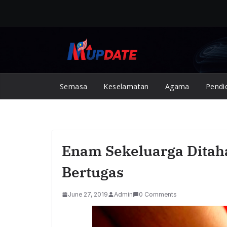
Skip
to
content
Semasa
Keselamatan
Agama
Pendi
Enam Sekeluarga Dita
Bertugas
June 27, 2019
Admin
0 Comments