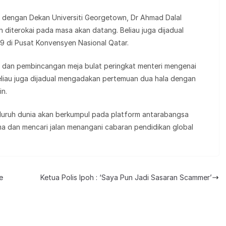
 dengan Dekan Universiti Georgetown, Dr Ahmad Dalal
 diterokai pada masa akan datang. Beliau juga dijadual
9 di Pusat Konvensyen Nasional Qatar.
i dan pembincangan meja bulat peringkat menteri mengenai
liau juga dijadual mengadakan pertemuan dua hala dengan
in.
 seluruh dunia akan berkumpul pada platform antarabangsa
a dan mencari jalan menangani cabaran pendidikan global
e
Ketua Polis Ipoh : ‘Saya Pun Jadi Sasaran Scammer’