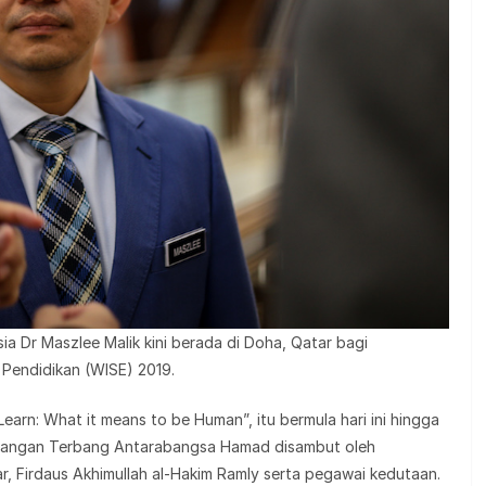
ia Dr Maszlee Malik kini berada di Doha, Qatar bagi
 Pendidikan (WISE) 2019.
rn: What it means to be Human”, itu bermula hari ini hingga
Lapangan Terbang Antarabangsa Hamad disambut oleh
r, Firdaus Akhimullah al-Hakim Ramly serta pegawai kedutaan.