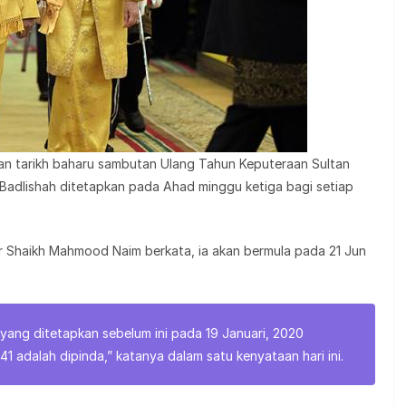
an tarikh baharu sambutan Ulang Tahun Keputeraan Sultan
n Badlishah ditetapkan pada Ahad minggu ketiga bagi setiap
r Shaikh Mahmood Naim berkata, ia akan bermula pada 21 Jun
.
yang ditetapkan sebelum ini pada 19 Januari, 2020
 adalah dipinda,” katanya dalam satu kenyataan hari ini.