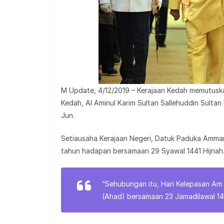
M Update, 4/12/2019 – Kerajaan Kedah memutusk
Kedah, Al Aminul Karim Sultan Sallehuddin Sulta
Jun.
Setiausaha Kerajaan Negeri, Datuk Paduka Amma
tahun hadapan bersamaan 29 Syawal 1441 Hijriah
“Sehubungan itu, Hari Kelepasan Am 
(Ahad) bersamaan 23 Jamadilawal 1441