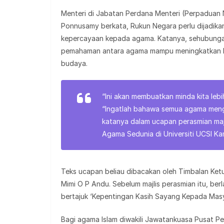
Menteri di Jabatan Perdana Menteri (Perpaduan
Ponnusamy berkata, Rukun Negara perlu dijadik
kepercayaan kepada agama. Katanya, sehubungan 
pemahaman antara agama mampu meningkatkan ke
budaya.
“Ini akan membuatkan minda kita leb
“Ingatlah bahawa semua agama meng
katanya dalam ucapan perasmian ma
Agama Sedunia di Universiti UCSI K
Teks ucapan beliau dibacakan oleh Timbalan Ke
Mimi O P Andu. Sebelum majlis perasmian itu, ber
bertajuk ‘Kepentingan Kasih Sayang Kepada Mas
Bagi agama Islam diwakili Jawatankuasa Pusat P