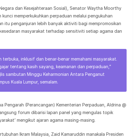
 Negara dan Kesejahteraan Sosial), Senator Waytha Moorthy
an kunci memperkukuhkan perpaduan melalui pengukuhan
itu penganjuran lebih banyak aktiviti bagi mempromosikan
sedaran masyarakat terhadap sensitiviti setiap agama dan
ih terbuka, inklusif dan benar-benar memahami masyarakat.
ajar tentang kasih sayang, keamanan dan perpaduan,”
jlis sambutan Minggu Keharmonian Antara Penganut
ampus Kuala Lumpur, semalam.
tua Pengarah (Perancangan) Kementerian Perpaduan, Aldrina @
langsung forum dibarisi lapan panel yang mengulas topik
yarakat’ mengikut ajaran agama masing-masing.
ertubuhan Ikram Malaysia, Zaid Kamaruddin manakala Presiden