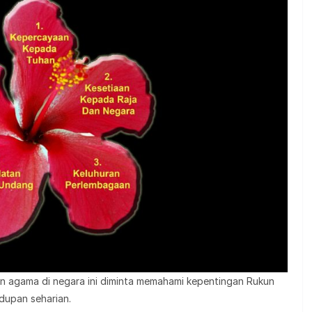
n agama di negara ini diminta memahami kepentingan Rukun
dupan seharian.