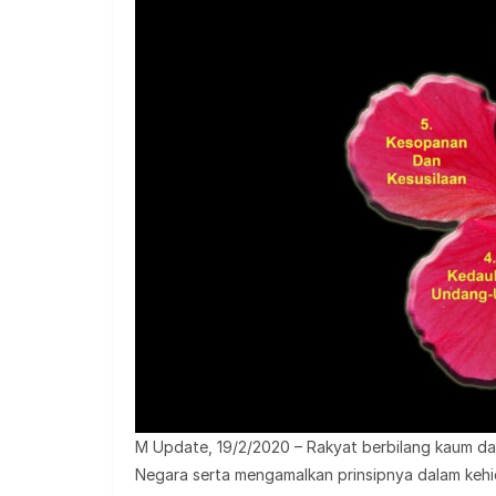
M Update, 19/2/2020 – Rakyat berbilang kaum da
Negara serta mengamalkan prinsipnya dalam kehi