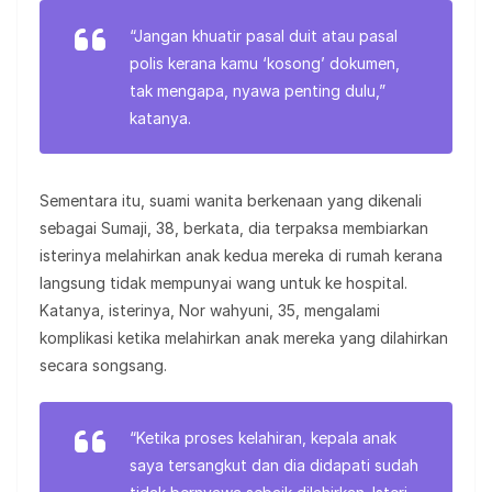
“Jangan khuatir pasal duit atau pasal
polis kerana kamu ‘kosong’ dokumen,
tak mengapa, nyawa penting dulu,”
katanya.
Sementara itu, suami wanita berkenaan yang dikenali
sebagai Sumaji, 38, berkata, dia terpaksa membiarkan
isterinya melahirkan anak kedua mereka di rumah kerana
langsung tidak mempunyai wang untuk ke hospital.
Katanya, isterinya, Nor wahyuni, 35, mengalami
komplikasi ketika melahirkan anak mereka yang dilahirkan
secara songsang.
“Ketika proses kelahiran, kepala anak
saya tersangkut dan dia didapati sudah