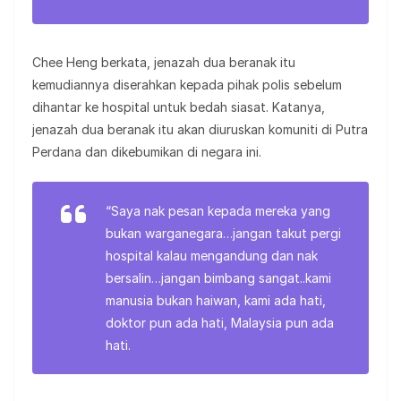
Chee Heng berkata, jenazah dua beranak itu
kemudiannya diserahkan kepada pihak polis sebelum
dihantar ke hospital untuk bedah siasat. Katanya,
jenazah dua beranak itu akan diuruskan komuniti di Putra
Perdana dan dikebumikan di negara ini.
“Saya nak pesan kepada mereka yang
bukan warganegara…jangan takut pergi
hospital kalau mengandung dan nak
bersalin…jangan bimbang sangat..kami
manusia bukan haiwan, kami ada hati,
doktor pun ada hati, Malaysia pun ada
hati.