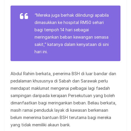
“Mereka juga berhak dilindungi apabila
dimasukkan ke hospital RM50 sehari
bagi tempoh 14 hari sebagai
meringankan beban kewangan semasa
sakit,” katanya dalam kenyataan di sini
hari ini.
Abdul Rahim berkata, penerima BSH di luar bandar dan
pedalaman khususnya di Sabah dan Sarawak perlu
mendapat maklumat mengenai pelbagai lagi faedah
sampingan daripada kerajaan Persekutuan yang boleh
dimanfaatkan bagi meringankan beban. Beliau berkata,
masih ramai penduduk layak di kawasan berkenaan
belum menerima bantuan BSH terutama bagi mereka
yang tidak memiliki akaun bank.