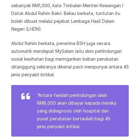
sebanyak RM1,000, kata Timbalan Menteri Kewangan I
Datuk Abdul Rahim Bakri. Beliau berkata, tuntutan itu
boleh dibuat melalui pejabat Lembaga Hasil Dalam
Negeri (LHDN).
Abdul Rahim berkata, penerima BSH juga secara
automatik mendapat MySalam iaitu skim perlindungan
sosial kesihatan bagi meringankan beban perubatan
ditanggung sekiranya dikenal pasti mempunyai antara 45
jenis penyakit kritikal.
”Antara faedah perlindungan ialah
RM8,000 akan dibayar kepada mereka
yang didiagnosis oleh hospital dan
pusat perubatan bertauliah bagi 45
jenis penyakit kritikal.