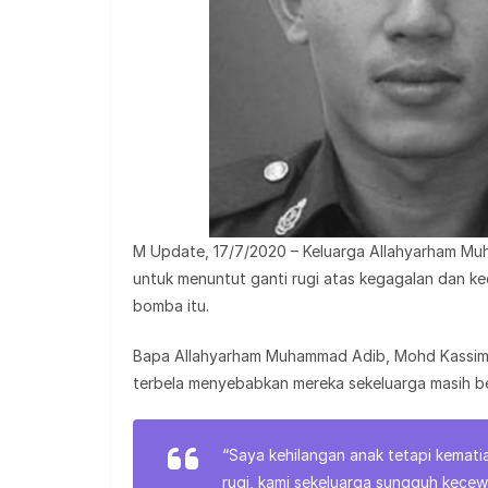
M Update, 17/7/2020 – Keluarga Allahyarham Mu
untuk menuntut ganti rugi atas kegagalan dan k
bomba itu.
Bapa Allahyarham Muhammad Adib, Mohd Kassim 
terbela menyebabkan mereka sekeluarga masih b
“Saya kehilangan anak tetapi kemati
rugi, kami sekeluarga sungguh kece