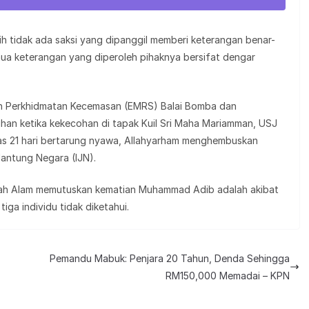
sih tidak ada saksi yang dipanggil memberi keterangan benar-
mua keterangan yang diperoleh pihaknya bersifat dengar
n Perkhidmatan Kecemasan (EMRS) Balai Bomba dan
an ketika kekecohan di tapak Kuil Sri Maha Mariamman, USJ
s 21 hari bertarung nyawa, Allahyarham menghembuskan
Jantung Negara (IJN).
ah Alam memutuskan kematian Muhammad Adib adalah akibat
iga individu tidak diketahui.
Pemandu Mabuk: Penjara 20 Tahun, Denda Sehingga
RM150,000 Memadai – KPN