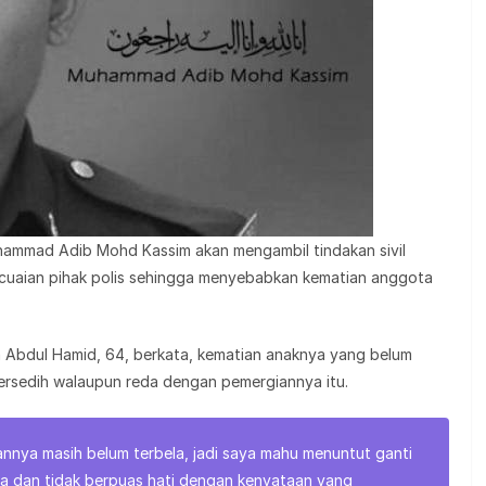
hammad Adib Mohd Kassim akan mengambil tindakan sivil
ecuaian pihak polis sehingga menyebabkan kematian anggota
Abdul Hamid, 64, berkata, kematian anaknya yang belum
ersedih walaupun reda dengan pemergiannya itu.
annya masih belum terbela, jadi saya mahu menuntut ganti
wa dan tidak berpuas hati dengan kenyataan yang