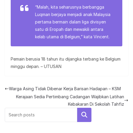
“Malah, kita seharusnya berbangga
Luqman berjaya menjadi anak Malaysia
pertama bermain dalam liga divisyen
satu di Eropah dan mewakili antara
kelab utama di Belgium,” kata Vincent.
Pemain berusia 18 tahun itu dijangka terbang ke Belgium
minggu depan. – UTUSAN
Warga Asing Tidak Dibenar Kerja Barisan Hadapan – KSM
Kerajaan Sedia Pertimbang Cadangan Wajibkan Latihan
Kebakaran Di Sekolah Tahfiz
Search