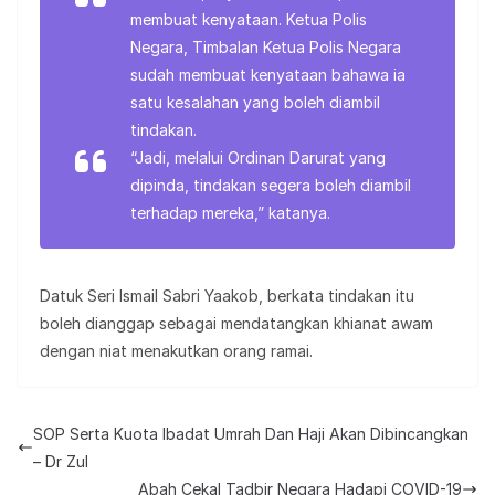
membuat kenyataan. Ketua Polis
Negara, Timbalan Ketua Polis Negara
sudah membuat kenyataan bahawa ia
satu kesalahan yang boleh diambil
tindakan.
“Jadi, melalui Ordinan Darurat yang
dipinda, tindakan segera boleh diambil
terhadap mereka,” katanya.
Datuk Seri Ismail Sabri Yaakob, berkata tindakan itu
boleh dianggap sebagai mendatangkan khianat awam
dengan niat menakutkan orang ramai.
SOP Serta Kuota Ibadat Umrah Dan Haji Akan Dibincangkan
– Dr Zul
Abah Cekal Tadbir Negara Hadapi COVID-19