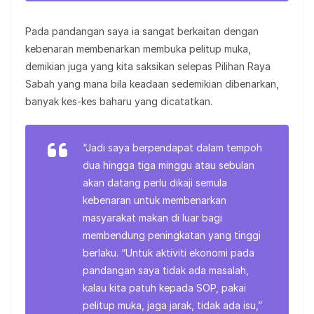
Pada pandangan saya ia sangat berkaitan dengan
kebenaran membenarkan membuka pelitup muka,
demikian juga yang kita saksikan selepas Pilihan Raya
Sabah yang mana bila keadaan sedemikian dibenarkan,
banyak kes-kes baharu yang dicatatkan.
“Jadi saya berpendapat dalam tempoh
dua hingga tiga minggu atau sebulan
akan datang perlu dikaji semula
kebenaran untuk membenarkan
masyarakat makan di luar bagi
membendung peningkatan yang tinggi
berlaku. “Untuk aktiviti ekonomi pada
pandangan saya tidak ada masalah,
kalau kita patuh kepada SOP, pakai
pelitup muka, jaga jarak, tidak ada isu,”