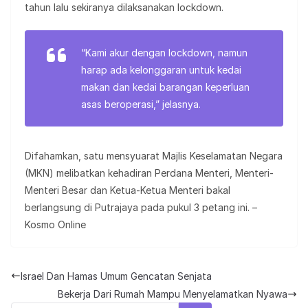
tahun lalu sekiranya dilaksanakan lockdown.
“Kami akur dengan lockdown, namun
harap ada kelonggaran untuk kedai
makan dan kedai barangan keperluan
asas beroperasi,” jelasnya.
Difahamkan, satu mensyuarat Majlis Keselamatan Negara
(MKN) melibatkan kehadiran Perdana Menteri, Menteri-
Menteri Besar dan Ketua-Ketua Menteri bakal
berlangsung di Putrajaya pada pukul 3 petang ini. –
Kosmo Online
Israel Dan Hamas Umum Gencatan Senjata
Bekerja Dari Rumah Mampu Menyelamatkan Nyawa