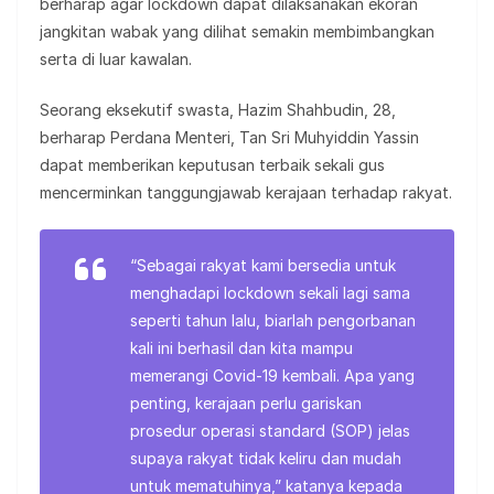
berharap agar lockdown dapat dilaksanakan ekoran
jangkitan wabak yang dilihat semakin membimbangkan
serta di luar kawalan.
Seorang eksekutif swasta, Hazim Shahbudin, 28,
berharap Perdana Menteri, Tan Sri Muhyiddin Yassin
dapat memberikan keputusan terbaik sekali gus
mencerminkan tanggungjawab kerajaan terhadap rakyat.
“Sebagai rakyat kami bersedia untuk
menghadapi lockdown sekali lagi sama
seperti tahun lalu, biarlah pengorbanan
kali ini berhasil dan kita mampu
memerangi Covid-19 kembali. Apa yang
penting, kerajaan perlu gariskan
prosedur operasi standard (SOP) jelas
supaya rakyat tidak keliru dan mudah
untuk mematuhinya,” katanya kepada