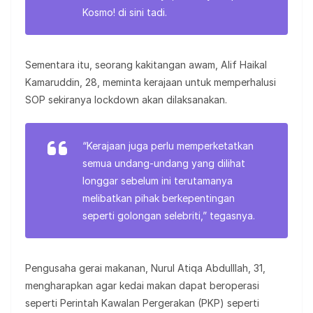
Kosmo! di sini tadi.
Sementara itu, seorang kakitangan awam, Alif Haikal
Kamaruddin, 28, meminta kerajaan untuk memperhalusi
SOP sekiranya lockdown akan dilaksanakan.
“Kerajaan juga perlu memperketatkan
semua undang-undang yang dilihat
longgar sebelum ini terutamanya
melibatkan pihak berkepentingan
seperti golongan selebriti,” tegasnya.
Pengusaha gerai makanan, Nurul Atiqa Abdulllah, 31,
mengharapkan agar kedai makan dapat beroperasi
seperti Perintah Kawalan Pergerakan (PKP) seperti