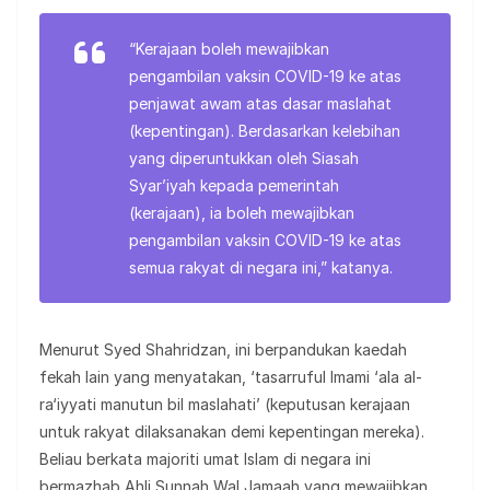
“Kerajaan boleh mewajibkan
pengambilan vaksin COVID-19 ke atas
penjawat awam atas dasar maslahat
(kepentingan). Berdasarkan kelebihan
yang diperuntukkan oleh Siasah
Syar’iyah kepada pemerintah
(kerajaan), ia boleh mewajibkan
pengambilan vaksin COVID-19 ke atas
semua rakyat di negara ini,” katanya.
Menurut Syed Shahridzan, ini berpandukan kaedah
fekah lain yang menyatakan, ‘tasarruful Imami ‘ala al-
ra‘iyyati manutun bil maslahati’ (keputusan kerajaan
untuk rakyat dilaksanakan demi kepentingan mereka).
Beliau berkata majoriti umat Islam di negara ini
bermazhab Ahli Sunnah Wal Jamaah yang mewajibkan