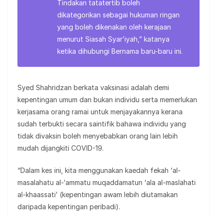
Tindakan tatatertib boleh
dikategorikan sebagai hukuman ringan
yang boleh dikenakan oleh kerajaan
menurut Siasah Syar’iyah,” katanya
ketika dihubungi Bernama baru-baru ini.
Syed Shahridzan berkata vaksinasi adalah demi
kepentingan umum dan bukan individu serta memerlukan
kerjasama orang ramai untuk menjayakannya kerana
sudah terbukti secara saintifik bahawa individu yang
tidak divaksin boleh menyebabkan orang lain lebih
mudah dijangkiti COVID-19.
“Dalam kes ini, kita menggunakan kaedah fekah ‘al-
masalahatu al-‘ammatu muqaddamatun ‘ala al-maslahati
al-khaassati’ (kepentingan awam lebih diutamakan
daripada kepentingan peribadi).