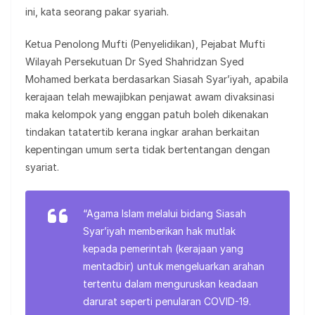
ini, kata seorang pakar syariah.
Ketua Penolong Mufti (Penyelidikan), Pejabat Mufti
Wilayah Persekutuan Dr Syed Shahridzan Syed
Mohamed berkata berdasarkan Siasah Syar’iyah, apabila
kerajaan telah mewajibkan penjawat awam divaksinasi
maka kelompok yang enggan patuh boleh dikenakan
tindakan tatatertib kerana ingkar arahan berkaitan
kepentingan umum serta tidak bertentangan dengan
syariat.
“Agama Islam melalui bidang Siasah
Syar’iyah memberikan hak mutlak
kepada pemerintah (kerajaan yang
mentadbir) untuk mengeluarkan arahan
tertentu dalam menguruskan keadaan
darurat seperti penularan COVID-19.