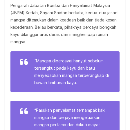
Pengarah Jabatan Bomba dan Penyelamat Malaysia
(JBPM) Kedah, Sayani Saidon berkata, kedua-dua jasad
mangsa ditemukan dalam keadaan baik dan tiada kesan
kecederaan. Beliau berkata, pihaknya percaya bongkah
kayu dilanggar arus deras dan menghempap rumah
mangsa.
“Mangsa dipercayai hanyut sebelum
tersangkut pada kayu dan batu
menyebabkan mangsa terperangkap di
bawah timbunan kayu.
“Pasukan penyelamat ternampak kaki
mangsa dan berjaya mengeluarkan
mangsa pertama dan diikuti mayat