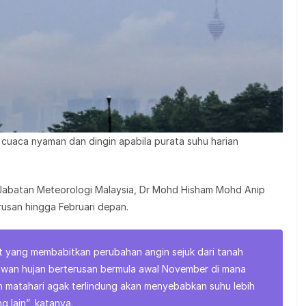
 cuaca nyaman dan dingin apabila purata suhu harian
 Jabatan Meteorologi Malaysia, Dr Mohd Hisham Mohd Anip
rusan hingga Februari depan.
ut yang membabitkan perubahan angin sejuk dari tanah
awan hujan berterusan bermula awal November di mana
n matahari agak terlindung akan menyebabkan suhu lebih
 lain”, katanya.