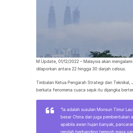
M Update, 01/12/2022 – Malaysia akan mengalami
dilaporkan antara 22 hingga 30 darjah celsius.
Timbalan Ketua Pengarah Strategi dan Teknikal,
berkata fenomena cuaca sejuk itu dijangka berte
”Ia adalah susulan Monsun Timur La
besar China dan juga pembentukan 
apabila awan hujan banyak, pancara
rendah berbanding tempoh masa yang