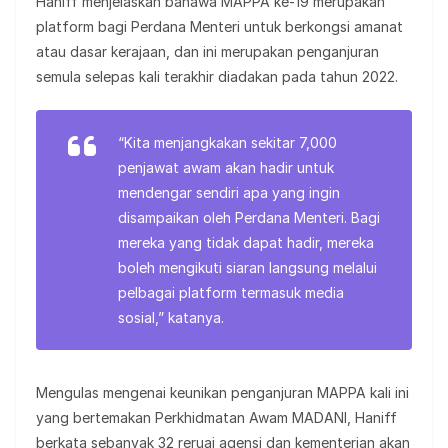
Haniff menjelaskan bahawa MAPPA ke-19 merupakan
platform bagi Perdana Menteri untuk berkongsi amanat
atau dasar kerajaan, dan ini merupakan penganjuran
semula selepas kali terakhir diadakan pada tahun 2022.
“Kita menjangkakan sekitar 7,000
penjawat awam akan hadir untuk
mendengar sendiri apa yang ingin
disampaikan oleh Perdana Menteri. Bagi
mereka yang tidak dapat hadir, mereka
boleh mengikuti siaran langsung melalui
pelbagai platform termasuk media
sosial,” katanya.
Mengulas mengenai keunikan penganjuran MAPPA kali ini
yang bertemakan Perkhidmatan Awam MADANI, Haniff
berkata sebanyak 32 reruai agensi dan kementerian akan