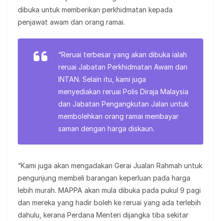
dibuka untuk memberikan perkhidmatan kepada
penjawat awam dan orang ramai.
“Reruai terbesar yang akan dibuka ialah
reruai Jabatan Perkhidmatan Awam dan
INTAN. Selain itu, kami juga
menyediakan reruai Polis Diraja Malaysia
dan Jabatan Pengangkutan Jalan untuk
membolehkan orang ramai membayar
saman dengan harga diskaun.
“Kami juga akan mengadakan Gerai Jualan Rahmah untuk
pengunjung membeli barangan keperluan pada harga
lebih murah. MAPPA akan mula dibuka pada pukul 9 pagi
dan mereka yang hadir boleh ke reruai yang ada terlebih
dahulu, kerana Perdana Menteri dijangka tiba sekitar