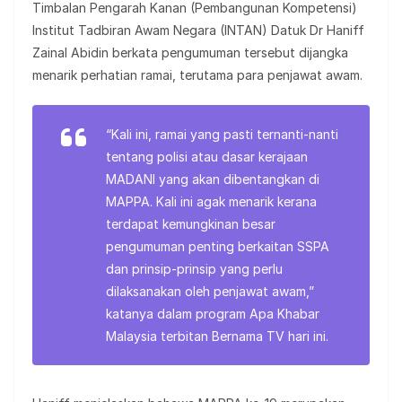
Timbalan Pengarah Kanan (Pembangunan Kompetensi)
Institut Tadbiran Awam Negara (INTAN) Datuk Dr Haniff
Zainal Abidin berkata pengumuman tersebut dijangka
menarik perhatian ramai, terutama para penjawat awam.
“Kali ini, ramai yang pasti ternanti-nanti
tentang polisi atau dasar kerajaan
MADANI yang akan dibentangkan di
MAPPA. Kali ini agak menarik kerana
terdapat kemungkinan besar
pengumuman penting berkaitan SSPA
dan prinsip-prinsip yang perlu
dilaksanakan oleh penjawat awam,”
katanya dalam program Apa Khabar
Malaysia terbitan Bernama TV hari ini.