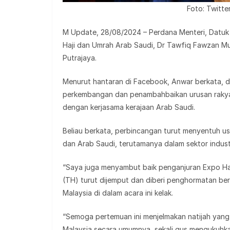
Foto: Twitte
M Update, 28/08/2024 – Perdana Menteri, Datuk S
Haji dan Umrah Arab Saudi, Dr Tawfiq Fawzan M
Putrajaya.
Menurut hantaran di Facebook, Anwar berkata, d
perkembangan dan penambahbaikan urusan raky
dengan kerjasama kerajaan Arab Saudi.
Beliau berkata, perbincangan turut menyentuh 
dan Arab Saudi, terutamanya dalam sektor indust
“Saya juga menyambut baik penganjuran Expo Haj
(TH) turut dijemput dan diberi penghormatan be
Malaysia di dalam acara ini kelak.
“Semoga pertemuan ini menjelmakan natijah yang 
Malaysia secara umumnya, sekali gus mengukuhk