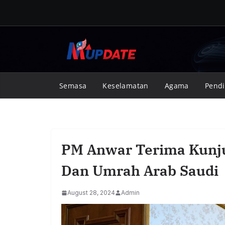
Skip
to
content
Semasa
Keselamatan
Agama
Pendi
PM Anwar Terima Kunju
Dan Umrah Arab Saudi
August 28, 2024
Admin