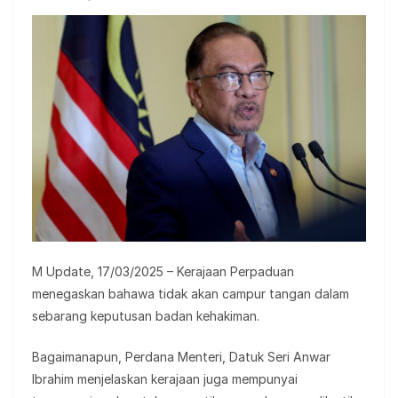
M Update, 17/03/2025 – Kerajaan Perpaduan
menegaskan bahawa tidak akan campur tangan dalam
sebarang keputusan badan kehakiman.
Bagaimanapun, Perdana Menteri, Datuk Seri Anwar
Ibrahim menjelaskan kerajaan juga mempunyai