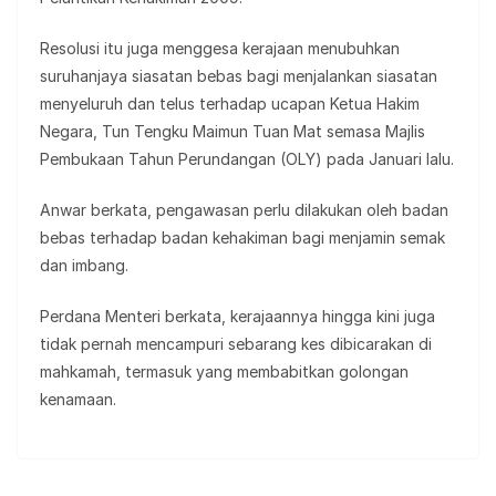
Resolusi itu juga menggesa kerajaan menubuhkan
suruhanjaya siasatan bebas bagi menjalankan siasatan
menyeluruh dan telus terhadap ucapan Ketua Hakim
Negara, Tun Tengku Maimun Tuan Mat semasa Majlis
Pembukaan Tahun Perundangan (OLY) pada Januari lalu.
Anwar berkata, pengawasan perlu dilakukan oleh badan
bebas terhadap badan kehakiman bagi menjamin semak
dan imbang.
Perdana Menteri berkata, kerajaannya hingga kini juga
tidak pernah mencampuri sebarang kes dibicarakan di
mahkamah, termasuk yang membabitkan golongan
kenamaan.