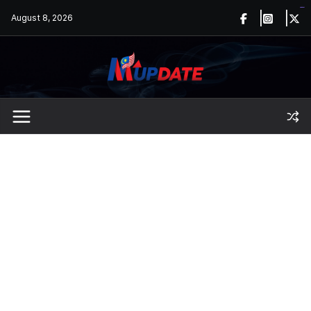
Skip
link slot
link slot
slot resmi
bento4d
bento4d
toto slot
August 8, 2026
to
content