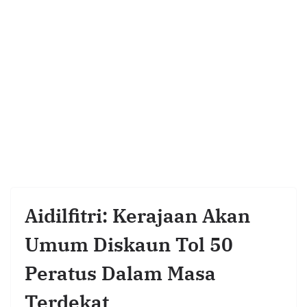
Aidilfitri: Kerajaan Akan
Umum Diskaun Tol 50
Peratus Dalam Masa
Terdekat