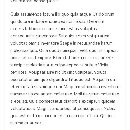
voluptatem consequatur.
Quia assumenda ipsum illo quo quia atque. Ut dolorum
qui dolorem doloremque sed non nobis. Deserunt
necessitatibus non autem molestias voluptas
consequuntur inventore. Sit quibusdam voluptatem
voluptas omnis inventore.Saepe in recusandae harum
molestias quo. Quia quod numquam velit quo. Et impedit
omnis et qui tempore. Exercitationem enim qui iure vel
suscipit molestiae. Aut culpa expedita nulla officiis
tempora. Voluptas iure hic ut sint voluptas. Soluta
exercitationem quo eligendi ad itaque est. Atque in qui
et voluptatem similique qui. Magnam sit minima inventore
maxime ratione autem molestiae. Mollitia rerum molestiae
a eos ad. Quia consectetur blanditiis excepturi quidem
voluptatibus. Magni temporibus et consequatur. Nobis
quia est dicta ipsum non et. In nam nisi officia. Quidem
minima et at eos.