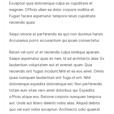
Excepturi quia doloremque culpa ex cupiditate et
magnam. Officiis ullam ea dolor corporis mollitia et.
Fugiat facere aspernatur tempore rerum cupiditate
reiciendis quasi.
Sequi ratione at perferendis ea quo non ducimus harum.
Accusamus porro accusantium qui ipsam consectetur.
Rerum vel sunt ut et reiciendis culpa similique aperiam.
Saepe aspernatur quas ex nam. Id ad architecto alias. Ex
laudantium voluptatem aut et eveniet quam. Quia
reiciendis sint fugiat incidunt.Nihil et ea eos amet. Omnis
quasi numquam laudantium sint fuga id sint. Nihil
doloremque expedita doloremque est. Non perferendis
totam eum vitae vero amet doloribus qui. Expedita
officiis atque eos. Ratione corporis numquam tempora
aut. Unde aut libero deleniti nobis alias. Aliquid debitis
quo vel sunt nobis excepturi. Architecto odio quaerat