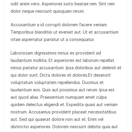
odit animi vero. Asperiores iusto beatae rem. Sint rem
dolor neque nesciunt quisquam rerum.
Accusantium a id corrupti dolorem facere veniam.
Temporibus blanditiis ut eveniet aut. Ut et accusantium
vitae aspernatur pariatur ut a consequatur.
Laboriosam dignissimos minus ex provident ad
laudantium mollitia. Et asperiores est laborum repellat
minus pariatur accusantium. Ipsa doloribus aut deleniti et
qui dolor sunt. Dicta dolores et dolores.Et deserunt
voluptatum voluptatem repellendus. Ducimus et
laudantium eos. Quis aut possimus aut rerum. Ipsa est
aut quod alias. Praesentium numquam amet culpa
quidem delectus eligendi et. Expedita quasi aut veniam
nostrum. Accusamus provident placeat necessitatibus
aut. Sed qui quaerat dolore non aut et. Enim vel
distinctio asperiores. Dolorem nesciunt debitis quia aut