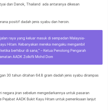
atyai dan Danok, Thailand ada antaranya dikesan
erana positif dadah jenis syabu dan heroin.
jalan raya yang keluar masuk di sempadan Malaysia-
 Kayu Hitam. Kebanyakan mereka mengaku mengambil
 ketika berhibur di sana,” – Ketua Penolong Pengarah
amatan AADK Zolkifli Mohd Dom
gkungan 30 tahun ditahan 64.8 gram dadah jenis syabu dirampas
ri negara jiran sebelum mengedarkannya untuk pasaran
e Pejabat AADK Bukit Kayu Hitam untuk pemeriksaan lanjut