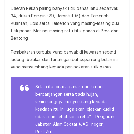
Daerah Pekan paling banyak titik panas iaitu sebanyak
34, diikuti Rompin (21), Jerantut (5) dan Temerloh,
Kuantan, Lipis serta Temerloh yang masing-masing dua
titik panas. Masing-masing satu titik panas di Bera dan
Bentong.
Pembakaran terbuka yang banyak di kawasan seperti
ladang, belukar dan tanah gambut sepanjang bulan ini
yang menyumbang kepada peningkatan titik panas.
Selain itu, cuaca panas dan kering
berpanjangan serta tiada hujan,
sememangnya menyumbang kepada
keadaan itu. Ini juga akan jejaskan kualiti
udara dan sebabkan jerebu” – Pengarah
Jabatan Alam Sekitar (JAS) negeri,
Rosli Zul