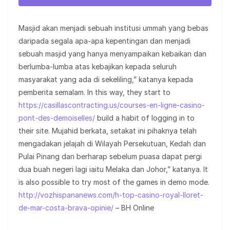
Masjid akan menjadi sebuah institusi ummah yang bebas
daripada segala apa-apa kepentingan dan menjadi
sebuah masjid yang hanya menyampaikan kebaikan dan
berlumba-lumba atas kebajikan kepada seluruh
masyarakat yang ada di sekeliling,” katanya kepada
pemberita semalam. In this way, they start to
https://casillascontracting.us/courses-en-ligne-casino-
pont-des-demoiselles/
build a habit of logging in to
their site. Mujahid berkata, setakat ini pihaknya telah
mengadakan jelajah di Wilayah Persekutuan, Kedah dan
Pulai Pinang dan berharap sebelum puasa dapat pergi
dua buah negeri lagi iaitu Melaka dan Johor,” katanya. It
is also possible to try most of the games in demo mode.
http://vozhispananews.com/h-top-casino-royal-lloret-
de-mar-costa-brava-opinie/
– BH Online