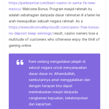
https://parkirpintar.com/best-casino-in-santa-fe-new-
mexico/
Welcome Bonus. Program masjid rahmah itu
adalah sebahagian daripada dasar rahmatan lil a’lamin ke
arah mewujudkan sebuah negara rahmah. As a
https://www.siliconvalleycloudit.com/casino-free-bonus-
no-deposit-keep-winnings/
result, casino owners lose a
multitude of customers who otherwise enjoy the thrill of
gaming online.
Kami sedang mengadakan jelajah di
seluruh negara untuk menyampaikan
dasar-dasar ini. Alhamdulillah,
sambutannya amat menggalakkan dan
dengan harapan kita dapat
membebaskan masjid daripada
cengkaman kepuakan, kekelompokan
dan kepartian.