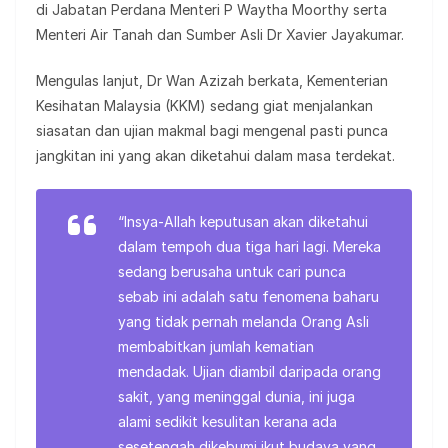
di Jabatan Perdana Menteri P Waytha Moorthy serta
Menteri Air Tanah dan Sumber Asli Dr Xavier Jayakumar.
Mengulas lanjut, Dr Wan Azizah berkata, Kementerian
Kesihatan Malaysia (KKM) sedang giat menjalankan
siasatan dan ujian makmal bagi mengenal pasti punca
jangkitan ini yang akan diketahui dalam masa terdekat.
“Insya-Allah keputusan akan diketahui
dalam tempoh dua tiga hari lagi. Mereka
sedang berusaha untuk cari punca
sebab ini adalah satu fenomena baharu
yang tidak pernah melanda Orang Asli
membabitkan jumlah kematian
mendadak. Ujian diambil daripada orang
sakit, yang meninggal dunia, ini juga
alami sedikit kesulitan kerana ada
sesetengah dikebumi ikut budaya yang