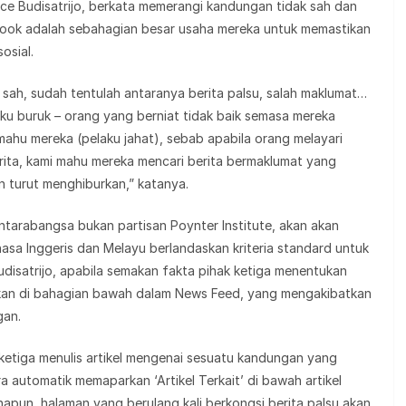
ce Budisatrijo, berkata memerangi kandungan tidak sah dan
ook adalah sebahagian besar usaha mereka untuk memastikan
osial.
sah, sudah tentulah antaranya berita palsu, salah maklumat…
ku buruk – orang yang berniat tidak baik semasa mereka
mahu mereka (pelaku jahat), sebab apabila orang melayari
rita, kami mahu mereka mencari berita bermaklumat yang
 turut menghiburkan,” katanya.
tarabangsa bukan partisan Poynter Institute, akan akan
a Inggeris dan Melayu berlandaskan kriteria standard untuk
disatrijo, apabila semakan fakta pihak ketiga menentukan
parkan di bahagian bawah dalam News Feed, yang mengakibatkan
gan.
ketiga menulis artikel mengenai sesuatu kandungan yang
a automatik memaparkan ‘Artikel Terkait’ di bawah artikel
pun, halaman yang berulang kali berkongsi berita palsu akan