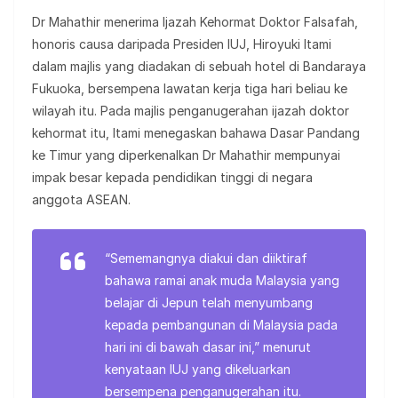
Dr Mahathir menerima Ijazah Kehormat Doktor Falsafah,
honoris causa daripada Presiden IUJ, Hiroyuki Itami
dalam majlis yang diadakan di sebuah hotel di Bandaraya
Fukuoka, bersempena lawatan kerja tiga hari beliau ke
wilayah itu. Pada majlis penganugerahan ijazah doktor
kehormat itu, Itami menegaskan bahawa Dasar Pandang
ke Timur yang diperkenalkan Dr Mahathir mempunyai
impak besar kepada pendidikan tinggi di negara
anggota ASEAN.
“Sememangnya diakui dan diiktiraf
bahawa ramai anak muda Malaysia yang
belajar di Jepun telah menyumbang
kepada pembangunan di Malaysia pada
hari ini di bawah dasar ini,” menurut
kenyataan IUJ yang dikeluarkan
bersempena penganugerahan itu.