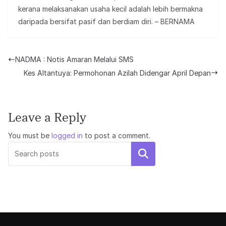
kerana melaksanakan usaha kecil adalah lebih bermakna
daripada bersifat pasif dan berdiam diri. – BERNAMA
NADMA : Notis Amaran Melalui SMS
Kes Altantuya: Permohonan Azilah Didengar April Depan
Leave a Reply
You must be
logged in
to post a comment.
Search