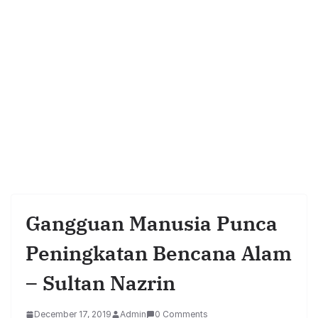
Gangguan Manusia Punca
Peningkatan Bencana Alam
– Sultan Nazrin
December 17, 2019
Admin
0 Comments