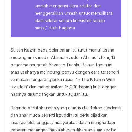
ummah mengenai alam sekitar dan
menggerakkan ummah untuk memulihara
alam sekitar secara konsisten setiap
masa,” titah baginda.
Sultan Nazrin pada pelancaran itu turut memuji usaha
seorang anak muda, Ahmad Iszuddin Ahmad Izham, 13
penerima anugerah Yayasan Tuanku Bainun tahun ini
atas usahanya melindungi penyu dengan cara tersendiri
termasuk mengarang buku resipi, ‘In The Kitchen With
Iszuddin’ dan menghasilkan 15,000 keping kuih dengan
hasilnya disumbangkan untuk tujuan itu.
Baginda bertitah usaha yang dirintis dua tokoh akademik
dan anak muda seperti Iszuddin itu perlu dijadikan
inspirasi oleh anggota masyarakat dalam menghadapi
cabaran menangani masalah pemuliharaan alam sekitar