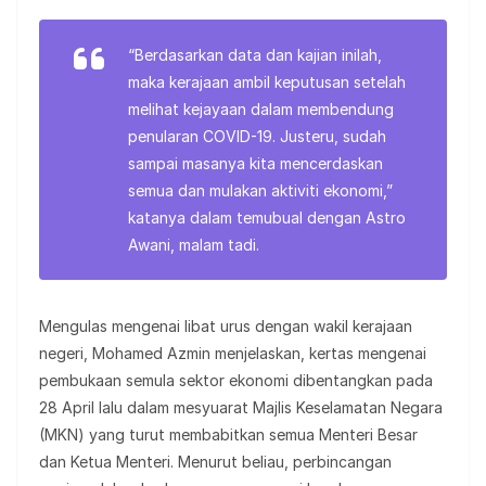
“Berdasarkan data dan kajian inilah,
maka kerajaan ambil keputusan setelah
melihat kejayaan dalam membendung
penularan COVID-19. Justeru, sudah
sampai masanya kita mencerdaskan
semua dan mulakan aktiviti ekonomi,”
katanya dalam temubual dengan Astro
Awani, malam tadi.
Mengulas mengenai libat urus dengan wakil kerajaan
negeri, Mohamed Azmin menjelaskan, kertas mengenai
pembukaan semula sektor ekonomi dibentangkan pada
28 April lalu dalam mesyuarat Majlis Keselamatan Negara
(MKN) yang turut membabitkan semua Menteri Besar
dan Ketua Menteri. Menurut beliau, perbincangan