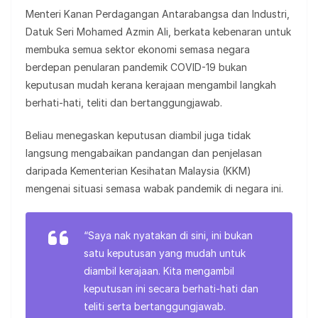
Menteri Kanan Perdagangan Antarabangsa dan Industri,
Datuk Seri Mohamed Azmin Ali, berkata kebenaran untuk
membuka semua sektor ekonomi semasa negara
berdepan penularan pandemik COVID-19 bukan
keputusan mudah kerana kerajaan mengambil langkah
berhati-hati, teliti dan bertanggungjawab.
Beliau menegaskan keputusan diambil juga tidak
langsung mengabaikan pandangan dan penjelasan
daripada Kementerian Kesihatan Malaysia (KKM)
mengenai situasi semasa wabak pandemik di negara ini.
“Saya nak nyatakan di sini, ini bukan
satu keputusan yang mudah untuk
diambil kerajaan. Kita mengambil
keputusan ini secara berhati-hati dan
teliti serta bertanggungjawab.