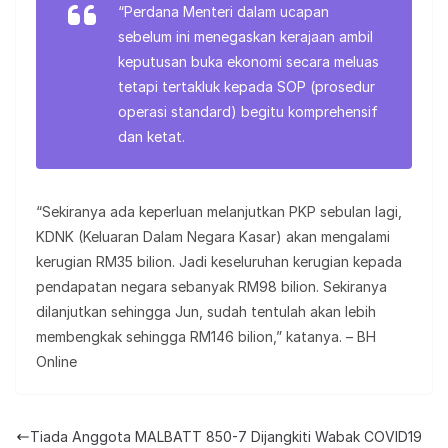
“Perdana Menteri dalam ucapan
sebelum ini menegaskan kerajaan ambil
keputusan buka ekonomi secara meluas
tetapi tertakluk kepada SOP (prosedur
operasi standard) begitu komprehensif
dan ketat.
“Sekiranya ada keperluan melanjutkan PKP sebulan lagi,
KDNK (Keluaran Dalam Negara Kasar) akan mengalami
kerugian RM35 bilion. Jadi keseluruhan kerugian kepada
pendapatan negara sebanyak RM98 bilion. Sekiranya
dilanjutkan sehingga Jun, sudah tentulah akan lebih
membengkak sehingga RM146 bilion,” katanya. – BH
Online
Tiada Anggota MALBATT 850-7 Dijangkiti Wabak COVID19