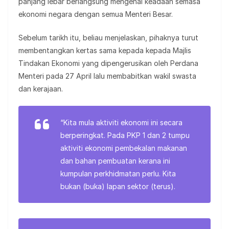
panjang lebar berlangsung mengenai keadaan semasa
ekonomi negara dengan semua Menteri Besar.
Sebelum tarikh itu, beliau menjelaskan, pihaknya turut
membentangkan kertas sama kepada kepada Majlis
Tindakan Ekonomi yang dipengerusikan oleh Perdana
Menteri pada 27 April lalu membabitkan wakil swasta
dan kerajaan.
“Kita mula aktiviti ekonomi ini secara
berperingkat. Pada PKP 1 dan 2 tumpu
aktiviti ekonomi pembekalan makanan
dan bahan pembuatan kerana ini
kumpulan perkhidmatan perlu. Kita
bukan (buka) lapan sektor (terus).