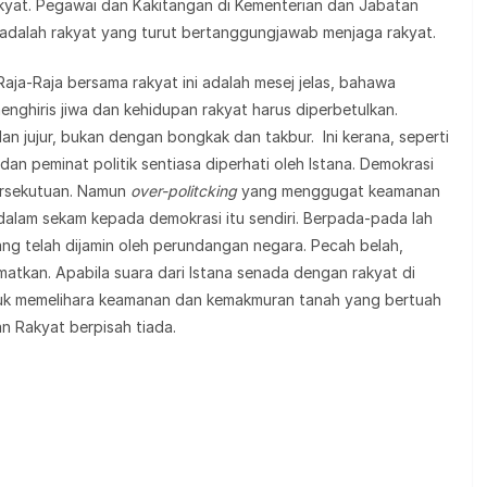
akyat. Pegawai dan Kakitangan di Kementerian dan Jabatan
a adalah rakyat yang turut bertanggungjawab menjaga rakyat.
ja-Raja bersama rakyat ini adalah mesej jelas, bahawa
enghiris jiwa dan kehidupan rakyat harus diperbetulkan.
dan jujur, bukan dengan bongkak dan takbur. Ini kerana, seperti
 dan peminat politik sentiasa diperhati oleh Istana. Demokrasi
Persekutuan. Namun
over-politcking
yang menggugat keamanan
 dalam sekam kepada demokrasi itu sendiri. Berpada-pada lah
ng telah dijamin oleh perundangan negara. Pecah belah,
atkan. Apabila suara dari Istana senada dengan rakyat di
ntuk memelihara keamanan dan kemakmuran tanah yang bertuah
an Rakyat berpisah tiada.