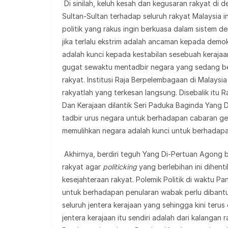
Di sinilah, keluh kesah dan kegusaran rakyat di 
Sultan-Sultan terhadap seluruh rakyat Malaysia in
politik yang rakus ingin berkuasa dalam sistem d
jika terlalu ekstrim adalah ancaman kepada demokr
adalah kunci kepada kestabilan sesebuah keraja
gugat sewaktu mentadbir negara yang sedang 
rakyat. Institusi Raja Berpelembagaan di Malays
rakyatlah yang terkesan langsung. Disebalik itu
Dan Kerajaan dilantik Seri Paduka Baginda Yan
tadbir urus negara untuk berhadapan cabaran get
memulihkan negara adalah kunci untuk berhadapan
Akhirnya, berdiri teguh Yang Di-Pertuan Agong b
rakyat agar
politicking
yang berlebihan ini dihen
kesejahteraan rakyat. Polemik Politik di waktu Pa
untuk berhadapan penularan wabak perlu dibant
seluruh jentera kerajaan yang sehingga kini terus d
jentera kerajaan itu sendiri adalah dari kalanga