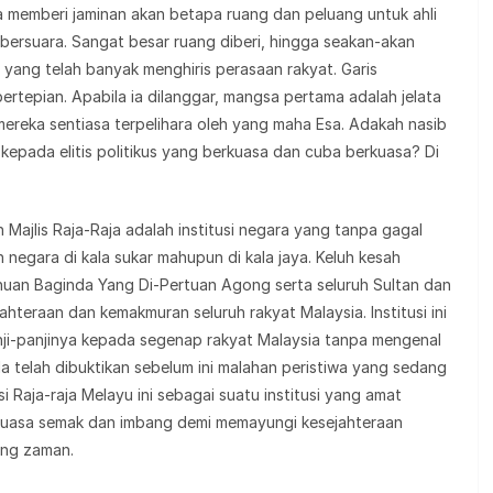
a memberi jaminan akan betapa ruang dan peluang untuk ahli
 bersuara. Sangat besar ruang diberi, hingga seakan-akan
n yang telah banyak menghiris perasaan rakyat. Garis
ertepian. Apabila ia dilanggar, mangsa pertama adalah jelata
reka sentiasa terpelihara oleh yang maha Esa. Adakah nasib
epada elitis politikus yang berkuasa dan cuba berkuasa? Di
ajlis Raja-Raja adalah institusi negara yang tanpa gagal
 negara di kala sukar mahupun di kala jaya. Keluh kesah
huan Baginda Yang Di-Pertuan Agong serta seluruh Sultan dan
ahteraan dan kemakmuran seluruh rakyat Malaysia. Institusi ini
nji-panjinya kepada segenap rakyat Malaysia tanpa mengenal
 Ia telah dibuktikan sebelum ini malahan peristiwa yang sedang
i Raja-raja Melayu ini sebagai suatu institusi yang amat
 kuasa semak dan imbang demi memayungi kesejahteraan
jang zaman.