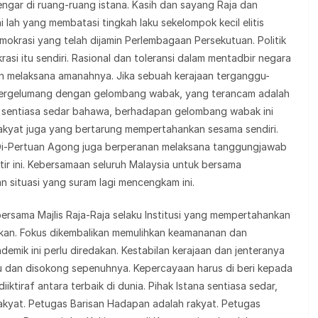
dengar di ruang-ruang istana. Kasih dan sayang Raja dan
i lah yang membatasi tingkah laku sekelompok kecil elitis
emokrasi yang telah dijamin Perlembagaan Persekutuan. Politik
asi itu sendiri. Rasional dan toleransi dalam mentadbir negara
an melaksana amanahnya. Jika sebuah kerajaan terganggu-
bergelumang dengan gelombang wabak, yang terancam adalah
ia sentiasa sedar bahawa, berhadapan gelombang wabak ini
 Rakyat juga yang bertarung mempertahankan sesama sendiri.
g Di-Pertuan Agong juga berperanan melaksana tanggungjawab
ir ini. Kebersamaan seluruh Malaysia untuk bersama
 situasi yang suram lagi mencengkam ini.
ersama Majlis Raja-Raja selaku Institusi yang mempertahankan
tikan. Fokus dikembalikan memulihkan keamananan dan
ndemik ini perlu diredakan. Kestabilan kerajaan dan jenteranya
u dan disokong sepenuhnya. Kepercayaan harus di beri kepada
iiktiraf antara terbaik di dunia. Pihak Istana sentiasa sedar,
n rakyat. Petugas Barisan Hadapan adalah rakyat. Petugas