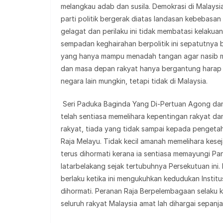
melangkau adab dan susila. Demokrasi di Malaysi
parti politik bergerak diatas landasan kebebasan
gelagat dan perilaku ini tidak membatasi kelakua
sempadan keghairahan berpolitik ini sepatutnya b
yang hanya mampu menadah tangan agar nasib me
dan masa depan rakyat hanya bergantung harap k
negara lain mungkin, tetapi tidak di Malaysia.
Seri Paduka Baginda Yang Di-Pertuan Agong dan M
telah sentiasa memelihara kepentingan rakyat dan
rakyat, tiada yang tidak sampai kepada pengeta
Raja Melayu. Tidak kecil amanah memelihara kesej
terus dihormati kerana ia sentiasa memayungi Pa
latarbelakang sejak tertubuhnya Persekutuan ini.
berlaku ketika ini mengukuhkan kedudukan Institus
dihormati. Peranan Raja Berpelembagaan selaku
seluruh rakyat Malaysia amat lah dihargai sepan