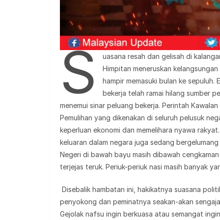
S
uasana resah dan gelisah di kalangan
Himpitan meneruskan kelangsungan h
hampir memasuki bulan ke sepuluh.
bekerja telah ramai hilang sumber p
menemui sinar peluang bekerja. Perintah Kawalan
Pemulihan yang dikenakan di seluruh pelusuk ne
keperluan ekonomi dan memelihara nyawa rakyat
keluaran dalam negara juga sedang bergelumang
Negeri di bawah bayu masih dibawah cengkaman
terjejas teruk. Periuk-periuk nasi masih banyak y
Disebalik hambatan ini, hakikatnya suasana politi
penyokong dan peminatnya seakan-akan sengaja t
Gejolak nafsu ingin berkuasa atau semangat ing