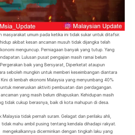
 masyarakat umum pada ketika ini tidak sukar untuk ditafsir.
idup akibat kesan ancaman musuh tidak dijangka telah
 Ekonomi menguncup. Perniagaan banyak yang tutup. Yang
endapatan. Lulusan pusat pengajian masih ramai belum
 Pergerakan baik yang Bersyarat, Diperketat ataupun
gara seboleh mungkin untuk memberi keseimbangan diantara
. Kini di lembah ekonomi Malaysia yang menyumbang 40%
 untuk meneruskan aktiviti pembuatan dan perdagangan.
 ancaman yang masih belum dihapuskan. Kehidupan masih
ang tidak cukup berasnya, baik di kota mahupun di desa.
k Malaysia tidak pernah suram. Gelagat dan perilaku ahli,
idak mahu ambil pusing tentang kendala dihadapi rakyat.
in mengekalkannya dicerminkan dengan tingkah laku yang