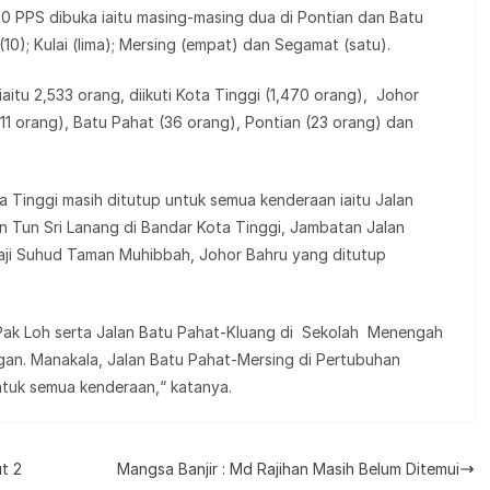
60 PPS dibuka iaitu masing-masing dua di Pontian dan Batu
(10); Kulai (lima); Mersing (empat) dan Segamat (satu).
aitu 2,533 orang, diikuti Kota Tinggi (1,470 orang), Johor
311 orang), Batu Pahat (36 orang), Pontian (23 orang) dan
ta Tinggi masih ditutup untuk semua kenderaan iaitu Jalan
 Tun Sri Lanang di Bandar Kota Tinggi, Jambatan Jalan
aji Suhud Taman Muhibbah, Johor Bahru yang ditutup
 Pak Loh serta Jalan Batu Pahat-Kluang di Sekolah Menengah
gan. Manakala, Jalan Batu Pahat-Mersing di Pertubuhan
tuk semua kenderaan,“ katanya.
ut 2
Mangsa Banjir : Md Rajihan Masih Belum Ditemui