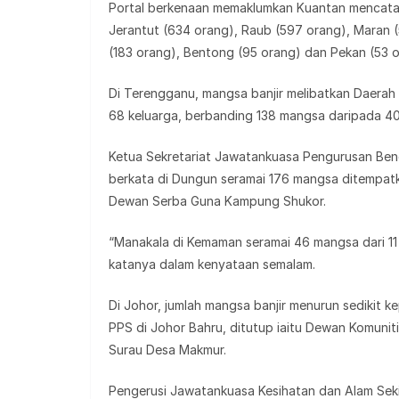
Portal berkenaan memaklumkan Kuantan mencatatka
Jerantut (634 orang), Raub (597 orang), Maran (
(183 orang), Bentong (95 orang) dan Pekan (53 o
Di Terengganu, mangsa banjir melibatkan Daera
68 keluarga, berbanding 138 mangsa daripada 40
Ketua Sekretariat Jawatankuasa Pengurusan Ben
berkata di Dungun seramai 176 mangsa ditempa
Dewan Serba Guna Kampung Shukor.
“Manakala di Kemaman seramai 46 mangsa dari 11
katanya dalam kenyataan semalam.
Di Johor, jumlah mangsa banjir menurun sedikit k
PPS di Johor Bahru, ditutup iaitu Dewan Komun
Surau Desa Makmur.
Pengerusi Jawatankuasa Kesihatan dan Alam Seki