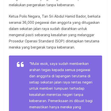
melakukan pergerakan tanpa kebenaran.
Ketua Polis Negara, Tan Sri Abdul Hamid Bador, berkata
seramai 36,000 pegawai dan anggota yang ditugaskan
dalam sekatan jalan raya sudah diarahkan untuk
mengenal pasti sebarang kesalahan yang melanggar
Prosedur Operasi Standard (SOP) ditetapkan terutama
mereka yang bergerak tanpa kebenaran.
“Mulai esok, saya sudah memberikan
arahan tegas kepada semua pegawai
dan anggota di lapangan terutama di
setiap sekatan jalan raya rentas negeri
untuk memberi tumpuan terhadap
kesalahan merentas negeri tanpa
kebenaran. Pemeriksaan ini dibuat bagi
memastikan hanya mereka yang