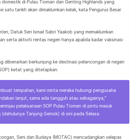
domestik di Pulau Tioman dan Genting Highlands yang
e satu tarikh akan dimaklumkan kelak, kata Pengurus Besar
nteri, Datuk Seri Ismail Sabri Yaakob yang memaklumkan
serta aktiviti rentas negeri hanya apabila kadar vaksinasi
 dibenarkan berkunjung ke destinasi pelancongan di negeri
SOP) ketat yang ditetapkan.
embuat tempahan, kami minta mereka hubungi pengusaha
ndakan lanjut, sama ada tangguh atau sebagainya,”
eninjau pelaksanaan SOP Pulau Tioman di pintu masuk
g (dahulunya Tanjung Gemok) di sini pada Selasa.
ancongan, Seni dan Budaya (MOTAC) mencadangkan selepas