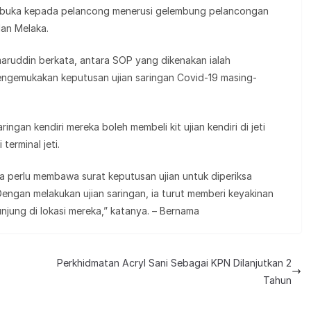
n dibuka kepada pelancong menerusi gelembung pelancongan
dan Melaka.
ruddin berkata, antara SOP yang dikenakan ialah
engemukakan keputusan ujian saringan Covid-19 masing-
ngan kendiri mereka boleh membeli kit ujian kendiri di jeti
terminal jeti.
eka perlu membawa surat keputusan ujian untuk diperiksa
 Dengan melakukan ujian saringan, ia turut memberi keyakinan
ung di lokasi mereka,” katanya. – Bernama
Perkhidmatan Acryl Sani Sebagai KPN Dilanjutkan 2
Tahun