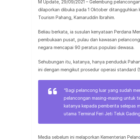
M Update, 29/09/2021 – Gelembung pelancongan 
dilaporkan dibuka pada 1 Oktober ditangguhkan k
Tourism Pahang, Kamaruddin Ibrahim.
Beliau berkata, ia susulan kenyataan Perdana Me
pembukaan pusat, pulau dan kawasan pelancongan 
negara mencapai 90 peratus populasi dewasa.
Sehubungan itu, katanya, hanya penduduk Pahang
ini dengan mengikut prosedur operasi standard (
“Bagi pelancong luar yang sudah m
pelancongan masing-masing untuk ti
katanya kepada pemberita selepas m
utama Terminal Feri Jeti Teluk Gadin
Media sebelum ini melaporkan Kementerian Pel