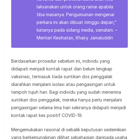
laksanakan untuk orang ramai apabila
tiba masanya. Pengumuman mengenai
perkara ini akan dibuat minggu depan,”
katanya pada sidang media, semalam. –
Menteri Kesihatan, Khairy Jamaluddin
Berdasarkan prosedur sebelum ini, individu yang
didapati menjadi kontak rapat dan belum lengkap
vaksinasi, termasuk tiada suntikan dos penggalak
diarahkan menjalani isolasi atau pengasingan untuk
tempoh tujuh hari. Bagi individu yang sudah menerima
suntikan dos penggalak, mereka hanya perlu menjalani
pengasingan selama lima hari sekiranya didapati menjadi
kontak rapat kes positif COVID-19.
Mengemukakan rasional di sebalik keputusan sedemikian
yang berkemungkinan dilihat sebahagian daripada usaha