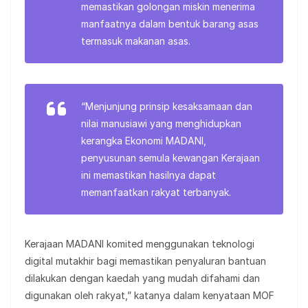
memastikan golongan miskin menerima
manfaatnya dalam bentuk barang asas
termasuk makanan asas.
“Menjunjung prinsip kesaksamaan dan
nilai manusiawi yang menghidupkan
kerangka Ekonomi MADANI,
penyusunan semula kewangan Kerajaan
ini memastikan hasilnya dapat
memanfaatkan rakyat terbanyak.
Kerajaan MADANI komited menggunakan teknologi
digital mutakhir bagi memastikan penyaluran bantuan
dilakukan dengan kaedah yang mudah difahami dan
digunakan oleh rakyat,” katanya dalam kenyataan MOF