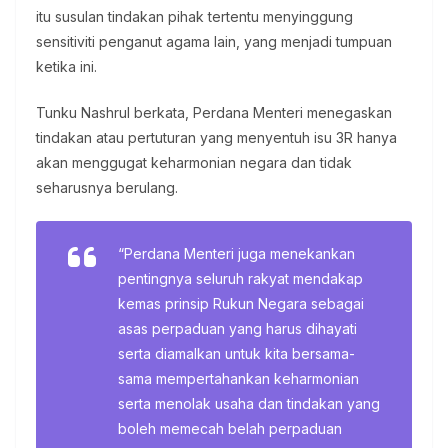
itu susulan tindakan pihak tertentu menyinggung
sensitiviti penganut agama lain, yang menjadi tumpuan
ketika ini.
Tunku Nashrul berkata, Perdana Menteri menegaskan
tindakan atau pertuturan yang menyentuh isu 3R hanya
akan menggugat keharmonian negara dan tidak
seharusnya berulang.
“Perdana Menteri juga menekankan
pentingnya seluruh rakyat mendakap
kemas prinsip Rukun Negara sebagai
asas perpaduan yang harus dihayati
serta diamalkan untuk kita bersama-
sama mempertahankan keharmonian
serta menolak usaha dan tindakan yang
boleh memecah belah perpaduan