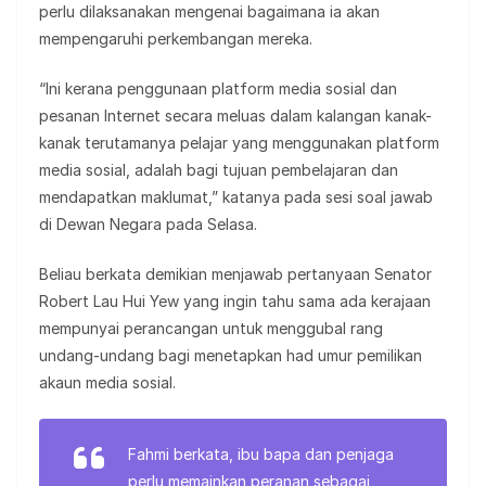
perlu dilaksanakan mengenai bagaimana ia akan
mempengaruhi perkembangan mereka.
“Ini kerana penggunaan platform media sosial dan
pesanan Internet secara meluas dalam kalangan kanak-
kanak terutamanya pelajar yang menggunakan platform
media sosial, adalah bagi tujuan pembelajaran dan
mendapatkan maklumat,” katanya pada sesi soal jawab
di Dewan Negara pada Selasa.
Beliau berkata demikian menjawab pertanyaan Senator
Robert Lau Hui Yew yang ingin tahu sama ada kerajaan
mempunyai perancangan untuk menggubal rang
undang-undang bagi menetapkan had umur pemilikan
akaun media sosial.
Fahmi berkata, ibu bapa dan penjaga
perlu memainkan peranan sebagai