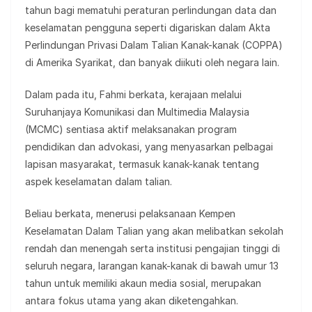
tahun bagi mematuhi peraturan perlindungan data dan
keselamatan pengguna seperti digariskan dalam Akta
Perlindungan Privasi Dalam Talian Kanak-kanak (COPPA)
di Amerika Syarikat, dan banyak diikuti oleh negara lain.
Dalam pada itu, Fahmi berkata, kerajaan melalui
Suruhanjaya Komunikasi dan Multimedia Malaysia
(MCMC) sentiasa aktif melaksanakan program
pendidikan dan advokasi, yang menyasarkan pelbagai
lapisan masyarakat, termasuk kanak-kanak tentang
aspek keselamatan dalam talian.
Beliau berkata, menerusi pelaksanaan Kempen
Keselamatan Dalam Talian yang akan melibatkan sekolah
rendah dan menengah serta institusi pengajian tinggi di
seluruh negara, larangan kanak-kanak di bawah umur 13
tahun untuk memiliki akaun media sosial, merupakan
antara fokus utama yang akan diketengahkan.