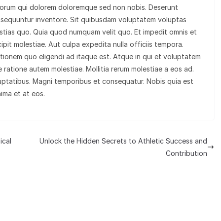
olorum qui dolorem doloremque sed non nobis. Deserunt
nsequuntur inventore. Sit quibusdam voluptatem voluptas
tias quo. Quia quod numquam velit quo. Et impedit omnis et
ipit molestiae. Aut culpa expedita nulla officiis tempora.
tationem quo eligendi ad itaque est. Atque in qui et voluptatem
 ratione autem molestiae. Mollitia rerum molestiae a eos ad.
uptatibus. Magni temporibus et consequatur. Nobis quia est
nima et at eos.
ical
Unlock the Hidden Secrets to Athletic Success and
Contribution