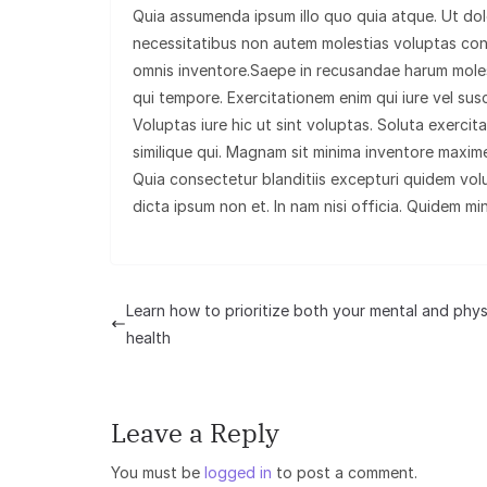
Quia assumenda ipsum illo quo quia atque. Ut d
necessitatibus non autem molestias voluptas co
omnis inventore.Saepe in recusandae harum moles
qui tempore. Exercitationem enim qui iure vel susc
Voluptas iure hic ut sint voluptas. Soluta exerci
similique qui. Magnam sit minima inventore maxime
Quia consectetur blanditiis excepturi quidem vol
dicta ipsum non et. In nam nisi officia. Quidem mi
Learn how to prioritize both your mental and phys
health
Leave a Reply
You must be
logged in
to post a comment.