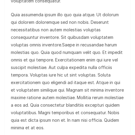
voluptatem consequatur.
Quia assumenda ipsum illo quo quia atque. Ut dolorum
qui dolorem doloremque sed non nobis. Deserunt
necessitatibus non autem molestias voluptas
consequuntur inventore. Sit quibusdam voluptatem
voluptas omnis inventore.Saepe in recusandae harum
molestias quo. Quia quod numquam velit quo. Et impedit
omnis et qui tempore. Exercitationem enim qui iure vel
suscipit molestiae. Aut culpa expedita nulla officiis
tempora. Voluptas iure hic ut sint voluptas. Soluta
exercitationem quo eligendi ad itaque est. Atque in qui
et voluptatem similique qui. Magnam sit minima inventore
maxime ratione autem molestiae. Mollitia rerum molestiae
a eos ad. Quia consectetur blanditiis excepturi quidem
voluptatibus. Magni temporibus et consequatur. Nobis
quia est dicta ipsum non et. In nam nisi officia. Quidem
minima et at eos.