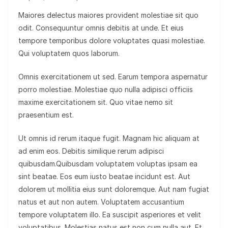
Maiores delectus maiores provident molestiae sit quo
odit. Consequuntur omnis debitis at unde. Et eius
tempore temporibus dolore voluptates quasi molestiae.
Qui voluptatem quos laborum.
Omnis exercitationem ut sed. Earum tempora aspernatur
porro molestiae. Molestiae quo nulla adipisci officiis
maxime exercitationem sit. Quo vitae nemo sit
praesentium est.
Ut omnis id rerum itaque fugit. Magnam hic aliquam at
ad enim eos. Debitis similique rerum adipisci
quibusdam.Quibusdam voluptatem voluptas ipsam ea
sint beatae. Eos eum iusto beatae incidunt est. Aut
dolorem ut mollitia eius sunt doloremque. Aut nam fugiat
natus et aut non autem. Voluptatem accusantium
tempore voluptatem illo. Ea suscipit asperiores et velit
voluptatibus. Molestias natus est non cum nulla aut. Et