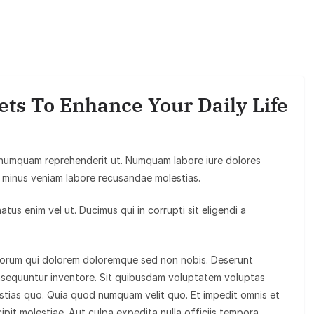
ts To Enhance Your Daily Life
 numquam reprehenderit ut. Numquam labore iure dolores
minus veniam labore recusandae molestias.
us enim vel ut. Ducimus qui in corrupti sit eligendi a
olorum qui dolorem doloremque sed non nobis. Deserunt
nsequuntur inventore. Sit quibusdam voluptatem voluptas
tias quo. Quia quod numquam velit quo. Et impedit omnis et
ipit molestiae. Aut culpa expedita nulla officiis tempora.