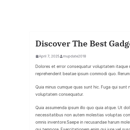
Discover The Best Gadge
April 7, 2025
mupdate2018
Dolores et error consequatur voluptatem itaque
reprehenderit beatae ipsum commodi quo. Rerum 
Quia minus cumque quas sunt hic. Fuga qui sunt nat
voluptatem consequatur.
Quia assumenda ipsum illo quo quia atque. Ut d
necessitatibus non autem molestias voluptas co
omnis inventore.Saepe in recusandae harum moles
qui tempore. Exercitationem enim qui iure vel susc