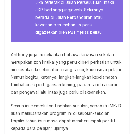
Jika terletak di Jalan Persekutuan, maka
JKR bertanggungjawab. Sekiranya
berada di Jalan Perbandaran atau
kawasan perumahan, ia perlu
digazetkan oleh PBT,” jelas beliau.
Anthony juga menekankan bahawa kawasan sekolah
merupakan zon kritikal yang perlu diberi perhatian untuk
memastikan keselamatan orang ramai, khususnya pelajar.
Namun begitu, katanya, langkah-langkah keselamatan
tambahan seperti garisan kuning, papan tanda amaran
dan pengawal lalu lintas juga perlu dilaksanakan.
Semua ini memerlukan tindakan susulan, sebab itu MKJR
akan melaksanakan program ini di sekolah-sekolah
terpilih tahun ini supaya dapat memberi impak positif
kepada para pelajar,” ujarnya.