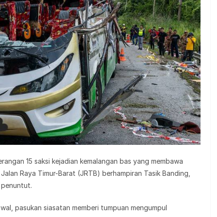
terangan 15 saksi kejadian kemalangan bas yang membawa
 di Jalan Raya Timur-Barat (JRTB) berhampiran Tasik Banding,
 penuntut.
t awal, pasukan siasatan memberi tumpuan mengumpul