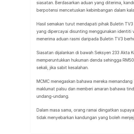
siasatan. Berdasarkan aduan yang diterima, kand
berpotensi mencetuskan kebimbangan dalam kala
Hasil semakan turut mendapati pihak Buletin TV
yang dipercayai disunting menggunakan identiti
menerima aduan rasmi daripada Buletin TV3 berhu
Siasatan dijalankan di bawah Seksyen 233 Akta K
memperuntukkan hukuman denda sehingga RM500
sekali, jika sabit kesalahan.
MCMC menegaskan bahawa mereka memandang ser
maklumat palsu dan memberi amaran bahawa tinda
undang-undang.
Dalam masa sama, orang ramai diingatkan supay
tidak menyebarkan kandungan yang boleh menjej