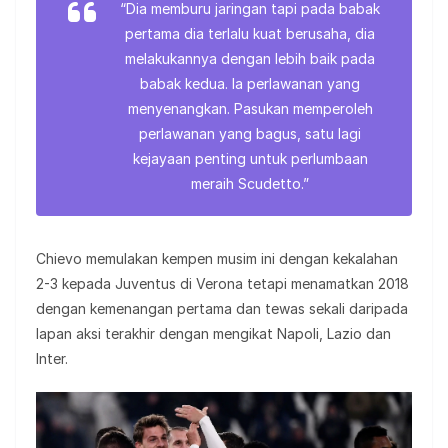
“Dia memburu jaringan tapi pada babak
pertama dia terlalu kuat berusaha, dia
melakukannya dengan lebih baik pada
babak kedua. Ia perlawanan yang
menyenangkan. Pasukan memperoleh
perlawanan yang bagus, satu lagi
kejayaan penting untuk perlumbaan
meraih Scudetto.”
Chievo memulakan kempen musim ini dengan kekalahan
2-3 kepada Juventus di Verona tetapi menamatkan 2018
dengan kemenangan pertama dan tewas sekali daripada
lapan aksi terakhir dengan mengikat Napoli, Lazio dan
Inter.