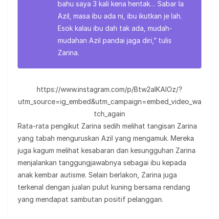
bahu saya 3 kali kena hentak… Sabar la
Azil, masa ibu ada ni, ibu ikutkan je lah.
Esok kalau ibu dah tak ada, mudah-
mudahan Azil pandai jaga diri,” tulis
Zarina.
https://www.instagram.com/p/Btw2alKAlOz/?
utm_source=ig_embed&utm_campaign=embed_video_wa
tch_again
Rata-rata pengikut Zarina sedih melihat tangisan Zarina
yang tabah menguruskan Azil yang mengamuk. Mereka
juga kagum melihat kesabaran dan kesungguhan Zarina
menjalankan tanggungjawabnya sebagai ibu kepada
anak kembar autisme. Selain berlakon, Zarina juga
terkenal dengan jualan pulut kuning bersama rendang
yang mendapat sambutan positif pelanggan.