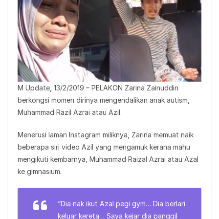
M Update, 13/2/2019 – PELAKON Zarina Zainuddin
berkongsi momen dirinya mengendalikan anak autism,
Muhammad Razil Azrai atau Azil.
Menerusi laman Instagram miliknya, Zarina memuat naik
beberapa siri video Azil yang mengamuk kerana mahu
mengikuti kembarnya, Muhammad Raizal Azrai atau Azal
ke gimnasium.
“Dia nak ikut Azal pegi gym… Dia berlari
keluar kereta… Saya kejar dia panggil