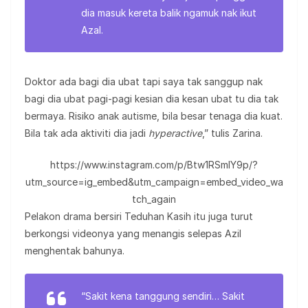
dia masuk kereta balik ngamuk nak ikut
Azal.
Doktor ada bagi dia ubat tapi saya tak sanggup nak
bagi dia ubat pagi-pagi kesian dia kesan ubat tu dia tak
bermaya. Risiko anak autisme, bila besar tenaga dia kuat.
Bila tak ada aktiviti dia jadi
hyperactive
,” tulis Zarina.
https://www.instagram.com/p/Btw1RSmlY9p/?
utm_source=ig_embed&utm_campaign=embed_video_wa
tch_again
Pelakon drama bersiri Teduhan Kasih itu juga turut
berkongsi videonya yang menangis selepas Azil
menghentak bahunya.
“Sakit kena tanggung sendiri… Sakit