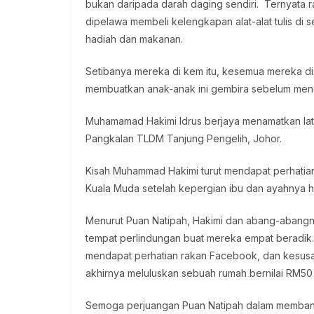
bukan daripada darah daging sendiri. Ternyata ra
dipelawa membeli kelengkapan alat-alat tulis di 
hadiah dan makanan.
Setibanya mereka di kem itu, kesemua mereka dis
membuatkan anak-anak ini gembira sebelum mengh
Muhamamad Hakimi Idrus berjaya menamatkan latih
Pangkalan TLDM Tanjung Pengelih, Johor.
Kisah Muhammad Hakimi turut mendapat perhatian
Kuala Muda setelah kepergian ibu dan ayahnya ha
Menurut Puan Natipah, Hakimi dan abang-abangn
tempat perlindungan buat mereka empat beradik.
mendapat perhatian rakan Facebook, dan kesusah
akhirnya meluluskan sebuah rumah bernilai RM50 
Semoga perjuangan Puan Natipah dalam memban