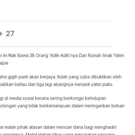
m Ini Nak Bawa 38 Orang ‘Adik-Adik’nya Dari Rumah Anak Yatim
apai
a gigih pasti akan berjaya. Itulah yang cuba dibuktikan oleh
bkan beliau dan tiga lagi abangnya menjadi yatim piatu.
gi di media sosial kerana sering berkongsi kehidupan
golongan yang tidak berkemampuan dalam meringankan beban
ai malah pihak atasan dalam mencari dana bagi menghadiri
nak jagaannya, Mohd Hakimi Idrus yang merupakan seorang