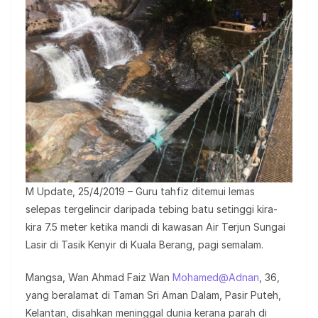
M Update, 25/4/2019 – Guru tahfiz ditemui lemas
selepas tergelincir daripada tebing batu setinggi kira-
kira 7.5 meter ketika mandi di kawasan Air Terjun Sungai
Lasir di Tasik Kenyir di Kuala Berang, pagi semalam.
Mangsa, Wan Ahmad Faiz Wan
Mohamed@Adnan
, 36,
yang beralamat di Taman Sri Aman Dalam, Pasir Puteh,
Kelantan, disahkan meninggal dunia kerana parah di