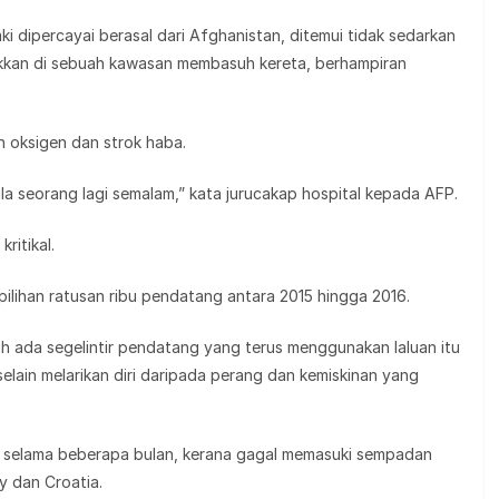
aki dipercayai berasal dari Afghanistan, ditemui tidak sedarkan
takkan di sebuah kawasan membasuh kereta, berhampiran
 oksigen dan strok haba.
la seorang lagi semalam,” kata jurucakap hospital kepada AFP.
ritikal.
 pilihan ratusan ribu pendatang antara 2015 hingga 2016.
ih ada segelintir pendatang yang terus menggunakan laluan itu
lain melarikan diri daripada perang dan kemiskinan yang
ia selama beberapa bulan, kerana gagal memasuki sempadan
 dan Croatia.